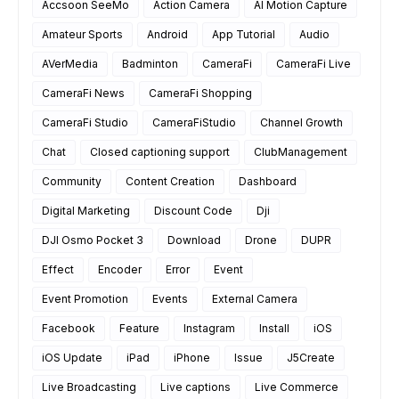
Accsoon SeeMo
Action Camera
AI Motion Capture
Amateur Sports
Android
App Tutorial
Audio
AVerMedia
Badminton
CameraFi
CameraFi Live
CameraFi News
CameraFi Shopping
CameraFi Studio
CameraFiStudio
Channel Growth
Chat
Closed captioning support
ClubManagement
Community
Content Creation
Dashboard
Digital Marketing
Discount Code
Dji
DJI Osmo Pocket 3
Download
Drone
DUPR
Effect
Encoder
Error
Event
Event Promotion
Events
External Camera
Facebook
Feature
Instagram
Install
iOS
iOS Update
iPad
iPhone
Issue
J5Create
Live Broadcasting
Live captions
Live Commerce