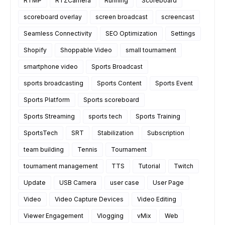
RTMP
RTZCamera
Running
Scoreboard
scoreboard overlay
screen broadcast
screencast
Seamless Connectivity
SEO Optimization
Settings
Shopify
Shoppable Video
small tournament
smartphone video
Sports Broadcast
sports broadcasting
Sports Content
Sports Event
Sports Platform
Sports scoreboard
Sports Streaming
sports tech
Sports Training
SportsTech
SRT
Stabilization
Subscription
team building
Tennis
Tournament
tournament management
TTS
Tutorial
Twitch
Update
USB Camera
user case
User Page
Video
Video Capture Devices
Video Editing
Viewer Engagement
Vlogging
vMix
Web