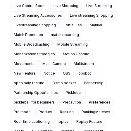
Live Control Room
Live Shopping
Live Streaming
Live Streaming Accessories
Live streaming Shopping
Livestreaming Shopping
LottieFiles
Manual
Match Promotion
match recording
Mobile Broadcasting
Mobile Streaming
Monetization Strategies
Motion Capture
Movements
Multi-Camera
Multistream
New Feature
Notice
OBS
obsbot
open paly feature
Osmo pocket
Partnership
Partnership Opportunities
Pickleball
pickleball for beginners
Precaution
Preferences
Pro mode
Product
Ranking
RankingMatches
Real-time captioning
replay
Replay Feature